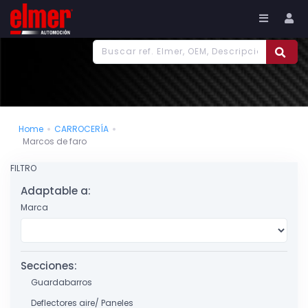
977 186 382
Tu cuenta
Home
CARROCERÍA
Marcos de faro
FILTRO
Adaptable a:
Marca
Secciones:
Guardabarros
Deflectores aire/ Paneles