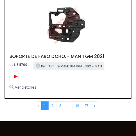
SOPORTE DE FARO DCHO. - MAN TGM 2021
Ref:
311700
Ref. Similar OEM: 81416145002 - MAN
Ver detalles
‹
1
2
3
...
16
17
›