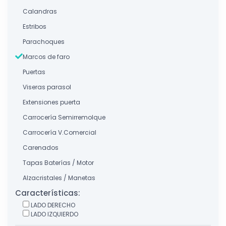
Calandras
Estribos
Parachoques
Marcos de faro
Puertas
Viseras parasol
Extensiones puerta
Carrocería Semirremolque
Carrocería V.Comercial
Carenados
Tapas Baterías / Motor
Alzacristales / Manetas
Características:
LADO DERECHO
LADO IZQUIERDO