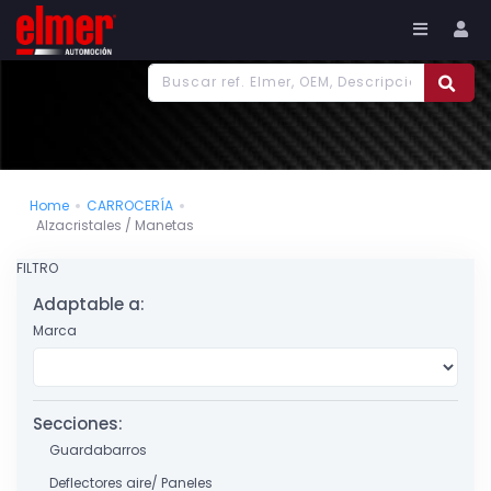
977 186 382
Tu cuenta
Home
CARROCERÍA
Alzacristales / Manetas
FILTRO
Adaptable a:
Marca
Secciones:
Guardabarros
Deflectores aire/ Paneles