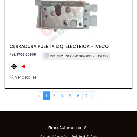
CERRADURA PUERTA IZQ. ELÉCTRICA - IVECO
Ref:
1706.60905
Ref. Similar OEM: 98411952 - IVECO
Ver detalles
‹
1
2
3
5
6
7
›
Elmer Automoción, S.L
C/. del Vidre, 14 - Pol. Ind. El Foix