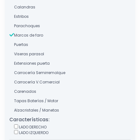
Calandras
Estribos
Parachoques
Marcos de faro
Puertas
Viseras parasol
Extensiones puerta
Carrocería Semirremolque
Carrocería V.Comercial
Carenados
Tapas Baterías / Motor
Alzacristales / Manetas
Características:
LADO DERECHO
LADO IZQUIERDO