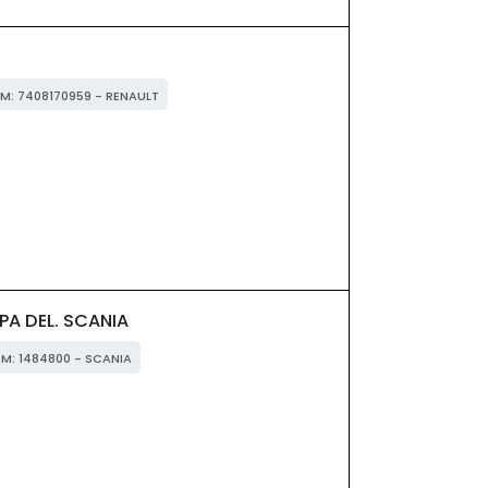
E
EM: 7408170959 - RENAULT
A DEL. SCANIA
EM: 1484800 - SCANIA