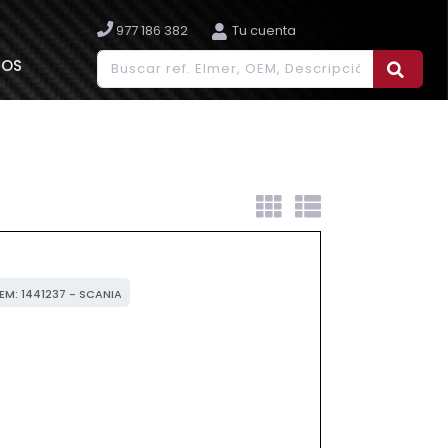
977 186 382
Tu cuenta
IOS
OEM: 1441237 - SCANIA