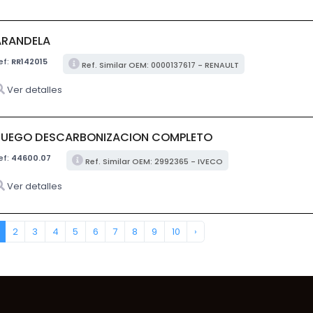
ARANDELA
ef:
RR142015
Ref. Similar OEM: 0000137617 - RENAULT
Ver detalles
JUEGO DESCARBONIZACION COMPLETO
ef:
44600.07
Ref. Similar OEM: 2992365 - IVECO
Ver detalles
2
3
4
5
6
7
8
9
10
›