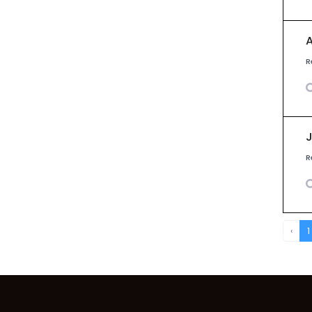
R
R
‹
1