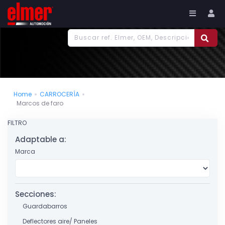
977 186 382
Tu cuenta
Home
CARROCERÍA
Marcos de faro
FILTRO
Adaptable a:
Marca
Secciones:
Guardabarros
Deflectores aire/ Paneles