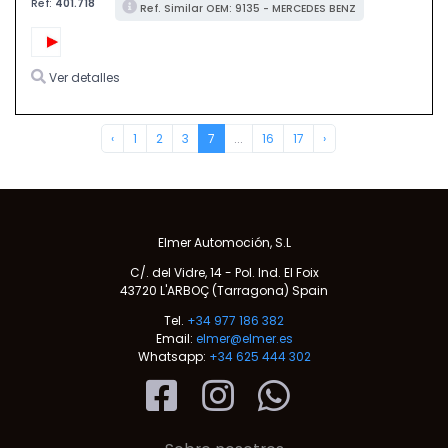
Ref:
401.718
Ref. Similar OEM: 9135 - MERCEDES BENZ
Ver detalles
‹
1
2
3
7
...
16
17
›
Elmer Automoción, S.L
C/. del Vidre, 14 - Pol. Ind. El Foix
43720 L'ARBOÇ (Tarragona) Spain
Tel.
+34 977 186 382
Email:
elmer@elmer.es
Whatsapp:
+34 625 444 302