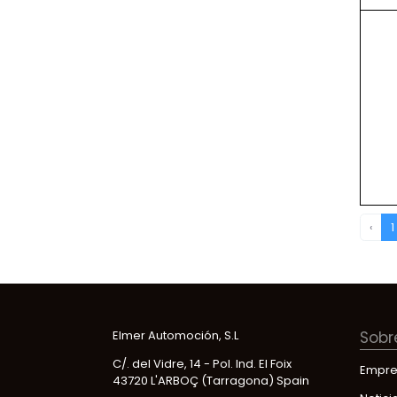
‹
1
Elmer Automoción, S.L
Sobr
C/. del Vidre, 14 - Pol. Ind. El Foix
Empre
43720 L'ARBOÇ (Tarragona) Spain