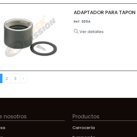
ADAPTADOR PARA TAPON 
Ref:
320A
Ver detalles
2
3
›
e nosotros
Productos
sa
Carrocería