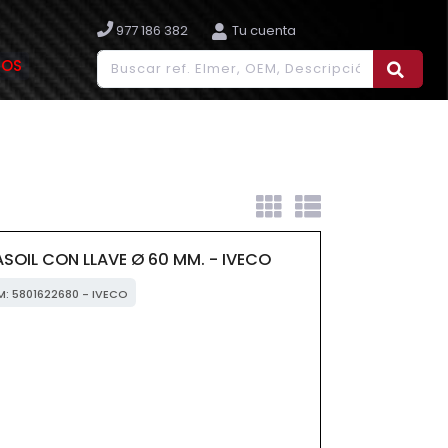
977 186 382
Tu cuenta
IOS
SOIL CON LLAVE Ø 60 MM. - IVECO
EM: 5801622680 - IVECO