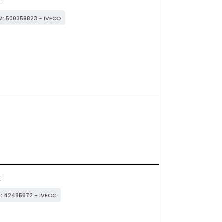
R
EM: 500359823 - IVECO
R
M: 42485672 - IVECO