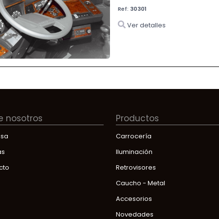
Ref:
30301
Ver detalles
e nosotros
Productos
sa
Carrocería
as
Iluminación
cto
Retrovisores
Caucho - Metal
Accesorios
Novedades