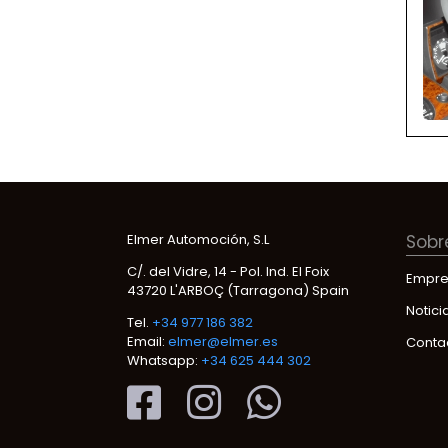
Elmer Automoción, S.L
Sobr
C/. del Vidre, 14 - Pol. Ind. El Foix
Empre
43720 L'ARBOÇ (Tarragona) Spain
Notici
Tel.
+34 977 186 382
Email:
elmer@elmer.es
Conta
Whatsapp:
+34 625 444 302