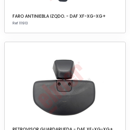
FARO ANTINIEBLA IZQDO. - DAF XF-XG-XG+
Ref 111913
RETROVISOR GUARDARUEDA - DAF XF-XG-XG+