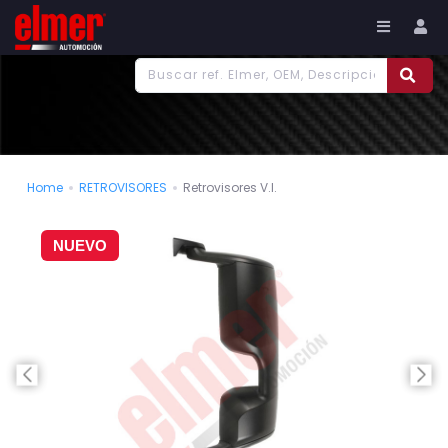
977 186 382
Tu cuenta
Home
RETROVISORES
Retrovisores V.I.
NUEVO