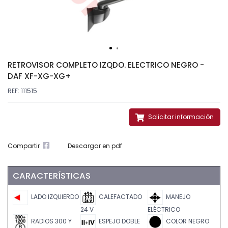
RETROVISOR COMPLETO IZQDO. ELECTRICO NEGRO -
DAF XF-XG-XG+
REF: 111515
Solicitar información
Compartir
Descargar en pdf
CARACTERÍSTICAS
LADO IZQUIERDO
CALEFACTADO
MANEJO
24 V
ELÉCTRICO
RADIOS 300 Y
ESPEJO DOBLE
COLOR NEGRO