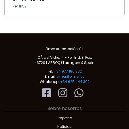
Ref 111521
Elmer Automoción, S.L
C/. del Vidre, 14 - Pol. Ind. El Foix
43720 L'ARBOÇ (Tarragona) Spain
Tel.
+34 977 186 382
Email:
elmer@elmer.es
Whatsapp:
+34 625 444 302
Sobre nosotros
Empresa
Noticias