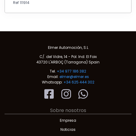
Ref 111914
Elmer Automoción, S.L
C/. del Vidre, 14 - Pol. Ind. El Foix
43720 L'ARBOÇ (Tarragona) Spain
Tel.
+34 977 186 382
Email:
elmer@elmer.es
Whatsapp:
+34 625 444 302
Sobre nosotros
Empresa
Noticias