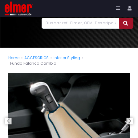
977 186 382
Tu cuenta
Home
ACCESORIOS
Interior Styling
Funda Palanca Cambio